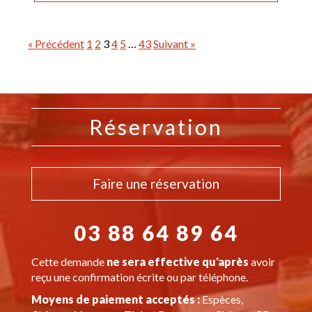
« Précédent
1
2
3
4
5
…
43
Suivant »
Réservation
Faire une réservation
03 88 64 89 64
Cette demande
ne sera effective qu'après
avoir
reçu une confirmation écrite ou par téléphone.
Moyens de paiement acceptés :
Espèces,