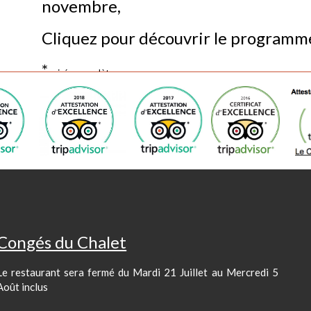
novembre,
Cliquez pour découvrir le programme 
*
soirée complète
dîner 24.11.17 soirée musicale 5 An
Laisser un commentaire
Votre adresse e-mail ne sera pas publiée.
Les champs obli
Commentaire
*
Congés du Chalet
Le restaurant sera fermé du Mardi 21 Juillet au Mercredi 5
Août inclus