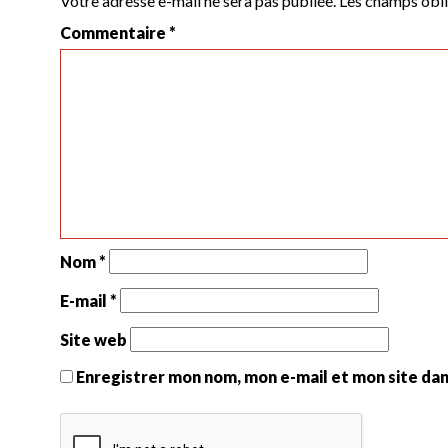
Votre adresse e-mail ne sera pas publiée.
Les champs obli
Commentaire
*
Nom
*
E-mail
*
Site web
Enregistrer mon nom, mon e-mail et mon site da