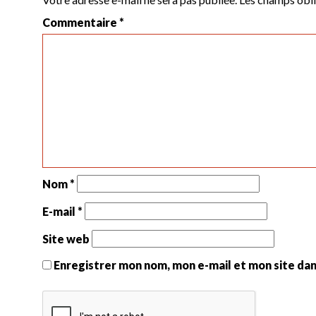
Commentaire
*
Nom
*
E-mail
*
Site web
Enregistrer mon nom, mon e-mail et mon site da