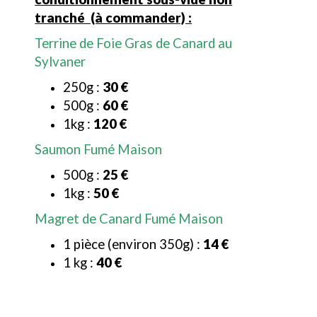
tranché (à commander) :
Terrine de Foie Gras de Canard au
Sylvaner
250g :
30 €
500g :
60 €
1kg :
120 €
Saumon Fumé Maison
500g :
25 €
1kg :
50 €
Magret de Canard Fumé Maison
1 pièce (environ 350g) :
14 €
1 kg :
40 €