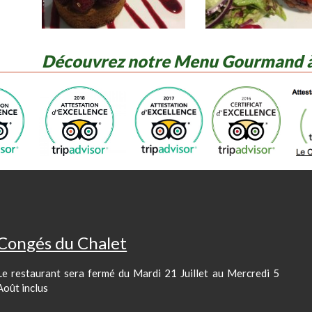
Découvrez notre Menu Gourmand à 
Petit Gourmand à 15,00 € Entrée-P
Lundi 5 août :
Salade de Mâche aux Lardons & Oeuf Dur
Bavette de Boeuf Grillée, Beurre d’Origan, Frites & Légu
Moelleux Chocolat
Congés du Chalet
Mardi 6 août :
Le restaurant sera fermé du Mardi 21 Juillet au Mercredi 5
Gaspacho de Tomate & Pastèque
Août inclus
Suprême de Poulet au Curry, Spaghettis & Légumes du Jo