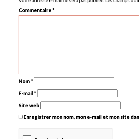
Votre adresse e-mail ne sera pas publiée.
Les champs obli
Commentaire
*
Nom
*
E-mail
*
Site web
Enregistrer mon nom, mon e-mail et mon site da