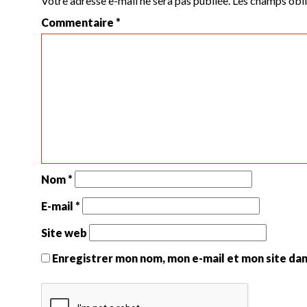
Votre adresse e-mail ne sera pas publiée.
Les champs obli
Commentaire
*
Nom
*
E-mail
*
Site web
Enregistrer mon nom, mon e-mail et mon site da