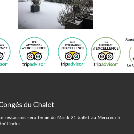
Découvrez notre Menu Gourmand à 
Petit Gourmand à 15,00 € Entrée-P
Lundi 28 janvier :
Salade de Cervelas & Oeuf Dur
Joue de Porc Braisée au Vin Rouge, Choucroute & Pom
Paris Brest
Congés du Chalet
Le restaurant sera fermé du Mardi 21 Juillet au Mercredi 5
Mardi 29 janvier :
Août inclus
Terrine de Sanglier & Salade Verte