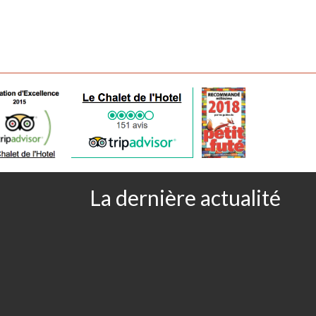
18,00 € Entrée-Plat-Dessert ou
lat ou Plat-Dessert
La dernière actualité
ées & Légumes Vapeur