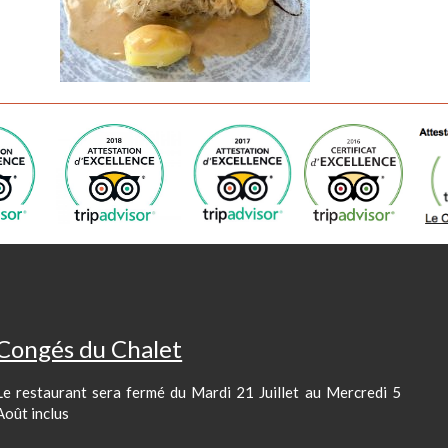
Découvrez notre Menu Gourmand à 
Petit Gourmand à 15,00 € Entrée-P
Lundi 19 novembre :
Salade Mixte
Paleron de Boeuf en Pot-au-Feu, Pommes de Terre Saut
Congés du Chalet
Baba Bouchon au Rhum & Chantilly
Le restaurant sera fermé du Mardi 21 Juillet au Mercredi 5
Mardi 20 novembre :
Août inclus
Terrine de Gibier & Salade Verte