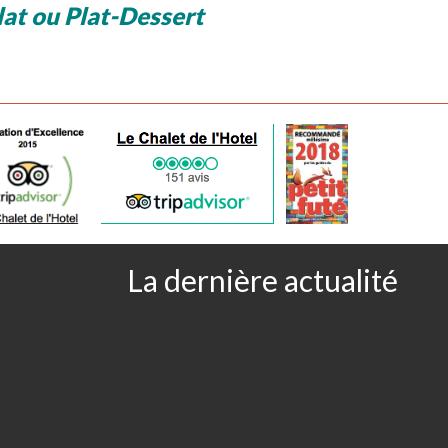
lat ou Plat-Dessert
La dernière actualité
s
redi toute la journée.